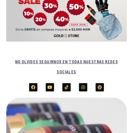
gold lashes
gold lashes
NO OLVIDES SEGUIRNOS EN TODAS NUESTRAS REDES
SOCIALES