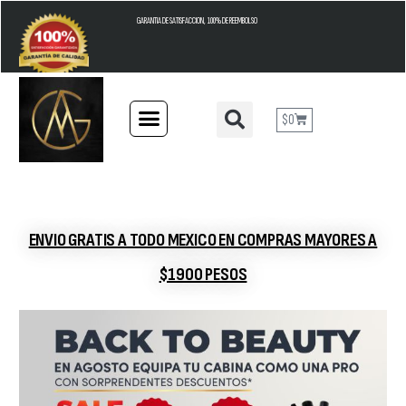
GARANTIA DE SATISFACCION, 100% DE REEMBOLSO
$
0
gold lashes
gold lashes
gold lashes
ENVIO GRATIS A TODO MEXICO EN COMPRAS MAYORES A
$1900 PESOS