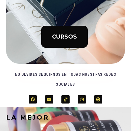
CURSOS
NO OLVIDES SEGUIRNOS EN TODAS NUESTRAS REDES
SOCIALES
LA MEJOR