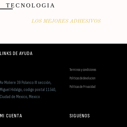
TECNOLOGIA
LOS MEJORES ADHESIVOS
LINKS DE AYUDA
Terminos y condiciones
Politicas de devolucion
Av Moliere 39 Polanco III sección,
Politicas de Privacidad
Miguel Hidalgo, codigo postal 11540,
Ciudad de Mexico, Mexico .
MI CUENTA
SIGUENOS