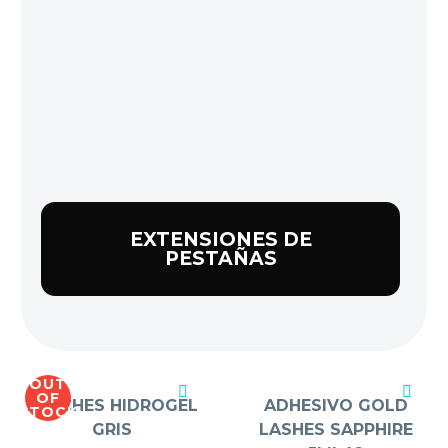
EXTENSIONES DE
PESTAÑAS
OUT
DESECHABLES
,
GOLD LASHES
ADHESIVOS GOLD LASHES
OF
PARCHES HIDROGEL
ADHESIVO GOLD
STOCK
GRIS
LASHES SAPPHIRE