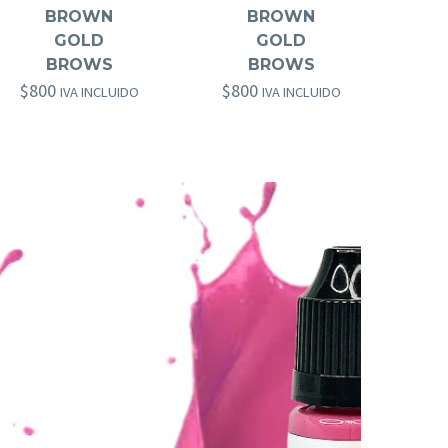
BROWN
BROWN
GOLD
GOLD
BROWS
BROWS
$
800
$
800
$
8
IVA INCLUIDO
IVA INCLUIDO