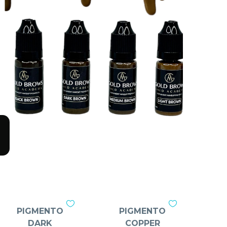
GOLD BROWS
,
KITS
,
PIGMENTOS GOLD BROWS
GOLD BROWS
,
PIGMENTOS GOLD BROWS
GOL
PIGMENTO
PIGMENTO
DARK
COPPER