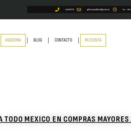
5542645779
goldstorepedidos@gmail.com
lun - sab 9
ACADEMIA
BLOG
CONTACTO
MI CUENTA
 A TODO MEXICO EN COMPRAS MAYORES 