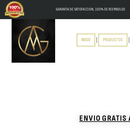
GARANTIA DE SATISFACCION, 100% DE REEMBOLSO
INICIO
PRODUCTOS
gold lashes
gold lashes
gold lashes
ENVIO GRATIS