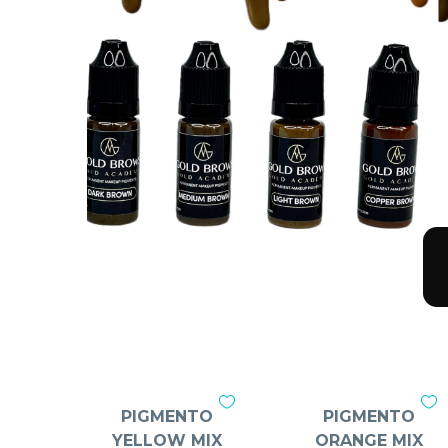
GOLD BROWS
,
PIGMENTOS GOLD BROWS
GOLD BROWS
,
PIGMENTOS GOLD BROWS
PIGMENTO
PIGMENTO
YELLOW MIX
ORANGE MIX