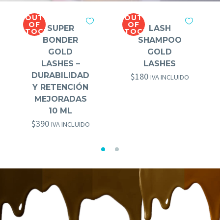
OUT
OUT
BÁSICOS GOLD LASHES
,
GOLD LASHES
BÁSICOS GOLD LASHES
,
GOLD LA
OF
OF
SUPER
LASH
STOCK
STOCK
BONDER
SHAMPOO
GOLD
GOLD
LASHES –
LASHES
DURABILIDAD
$
180
IVA INCLUIDO
Y RETENCIÓN
MEJORADAS
10 ML
$
390
IVA INCLUIDO