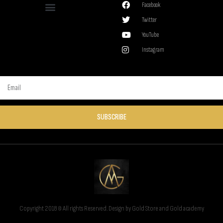
Facebook
Twitter
YouTube
Instagram
SUBSCRIBE
Copyright 2018 © All rights Reserved. Design by Gold Store and Gold academy