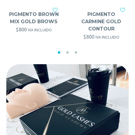
Gold Contour
,
PIGMENTOS GOLD CONTOUR LABIOS
Gold Contour
,
PIGMENTOS GOLD CONTOUR LABIOS
PIGMENTO BROWN
PIGMENTO
MIX GOLD BROWS
CARMINE GOLD
$
800
CONTOUR
IVA INCLUIDO
$
800
IVA INCLUIDO