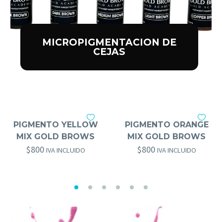
MICROPIGMENTACION DE
CEJAS
GOLD BROWS
,
PIGMENTOS GOLD BROWS
GOLD BROWS
,
PIGMENTOS GOLD BROWS
PIGMENTO YELLOW
PIGMENTO ORANGE
MIX GOLD BROWS
MIX GOLD BROWS
$
800
$
800
IVA INCLUIDO
IVA INCLUIDO