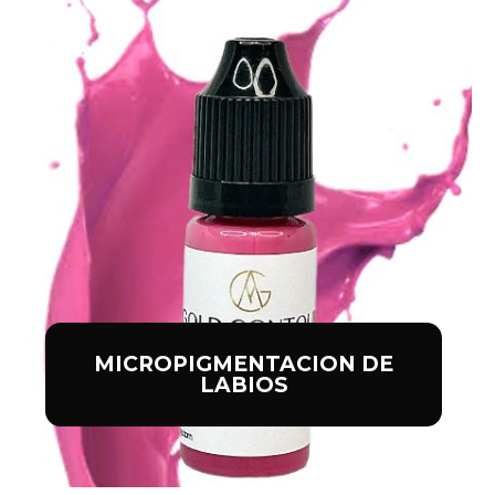
MICROPIGMENTACION DE
LABIOS