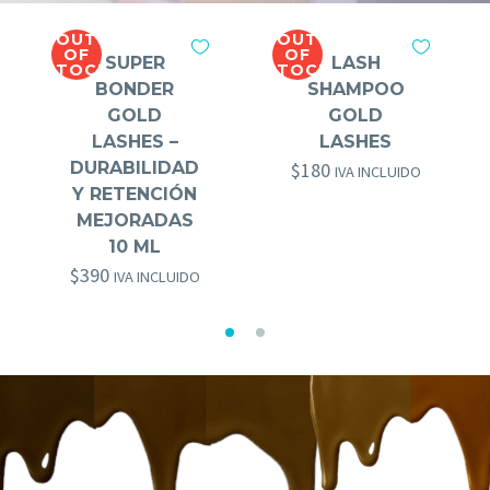
OUT
OUT
BÁSICOS GOLD LASHES
,
GOLD LASHES
BÁSICOS GOLD LASHES
,
GOLD LA
OF
OF
SUPER
LASH
STOCK
STOCK
BONDER
SHAMPOO
GOLD
GOLD
LASHES –
LASHES
DURABILIDAD
$
180
IVA INCLUIDO
Y RETENCIÓN
MEJORADAS
10 ML
$
390
IVA INCLUIDO