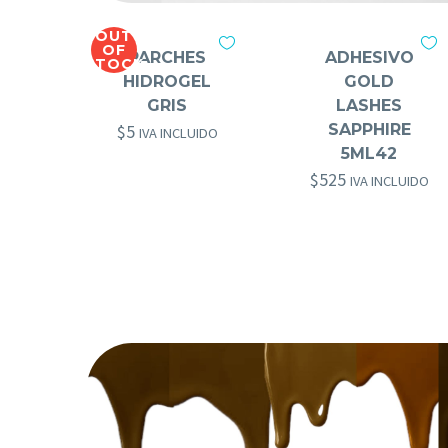
OUT
DESECHABLES
,
GOLD LASHES
ADHESIVOS GOLD LASHES
OF
PARCHES
ADHESIVO
STOCK
HIDROGEL
GOLD
GRIS
LASHES
$
5
SAPPHIRE
IVA INCLUIDO
5ML42
$
525
IVA INCLUIDO