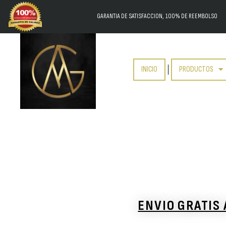
GARANTIA DE SATISFACCION, 100% DE REEMBOLSO
INICIO
PRODUCTOS
gold lashes
gold lashes
gold lashes
ENVIO GRATIS