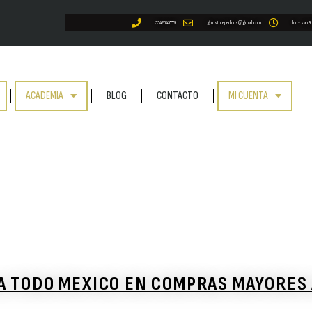
5542645779
goldstorepedidos@gmail.com
lun - sab 9
ACADEMIA
BLOG
CONTACTO
MI CUENTA
 A TODO MEXICO EN COMPRAS MAYORES 