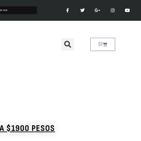
:00-18:00
$
0
A $1900 PESOS