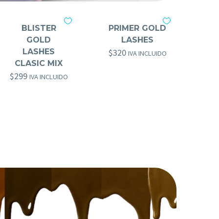
SHES
,
POS-TRATAMIENTOS GOLD LASHES
BLISTERS GOLD LASHES
,
GOLD LASHES
BÁSICOS GOLD LASHES
,
GOLD LASHES
BLISTER
PRIMER GOLD
GOLD
LASHES
LASHES
$
320
IVA INCLUIDO
CLASIC MIX
V
$
299
$
2
IVA INCLUIDO