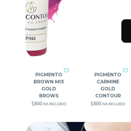
Gold Contour
,
PIGMENTOS GOLD CONTOUR LABIOS
Gold Contour
,
PIGMENTOS GOLD CONTOUR LABIOS
PIGMENTO
PIGMENTO
BROWN MIX
CARMINE
GOLD
GOLD
BROWS
CONTOUR
$
800
$
800
IVA INCLUIDO
IVA INCLUIDO