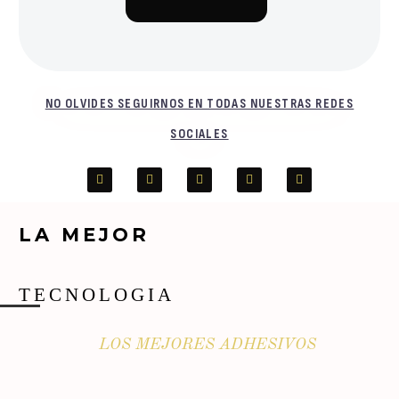
NO OLVIDES SEGUIRNOS EN TODAS NUESTRAS REDES
SOCIALES
LA MEJOR
TECNOLOGIA
LOS MEJORES ADHESIVOS