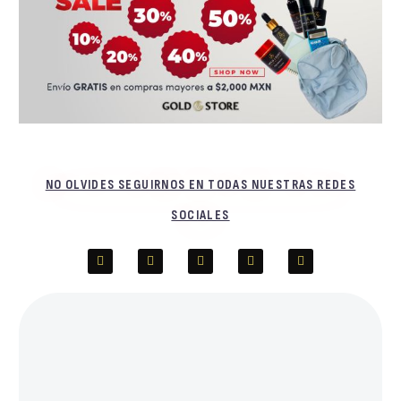
gold lashes
gold lashes
NO OLVIDES SEGUIRNOS EN TODAS NUESTRAS REDES
SOCIALES