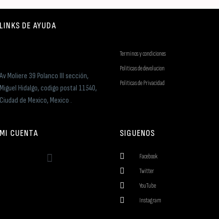
LINKS DE AYUDA
Terminos y condiciones
Politicas de devolucion
Av Moliere 39 Polanco III sección,
Politicas de Privacidad
Miguel Hidalgo, codigo postal 11540,
Ciudad de Mexico, Mexico .
MI CUENTA
SIGUENOS
Facebook
Twitter
YouTube
Instagram