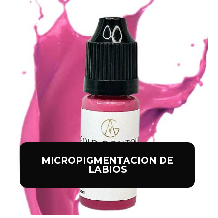
MICROPIGMENTACION DE
LABIOS