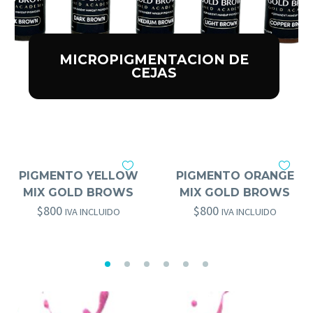
MICROPIGMENTACION DE
CEJAS
GOLD BROWS
,
PIGMENTOS GOLD BROWS
GOLD BROWS
,
PIGMENTOS GOLD BROWS
PIGMENTO YELLOW
PIGMENTO ORANGE
MIX GOLD BROWS
MIX GOLD BROWS
$
800
$
800
IVA INCLUIDO
IVA INCLUIDO