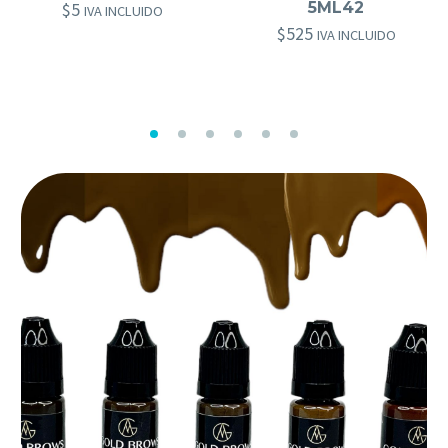
$
5
5ML42
IVA INCLUIDO
$
525
IVA INCLUIDO