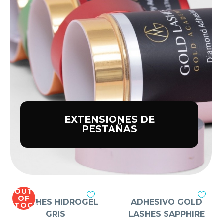
EXTENSIONES DE
PESTAÑAS
OUT
DESECHABLES
,
GOLD LASHES
ADHESIVOS GOLD LASHES
OF
PARCHES HIDROGEL
ADHESIVO GOLD
STOCK
GRIS
LASHES SAPPHIRE