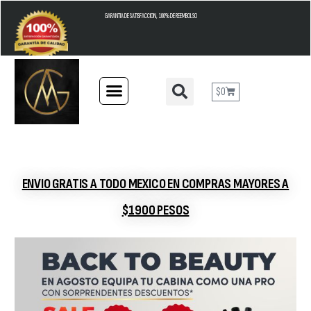
GARANTIA DE SATISFACCION, 100% DE REEMBOLSO
$
0
gold lashes
gold lashes
gold lashes
ENVIO GRATIS A TODO MEXICO EN COMPRAS MAYORES A
$1900 PESOS