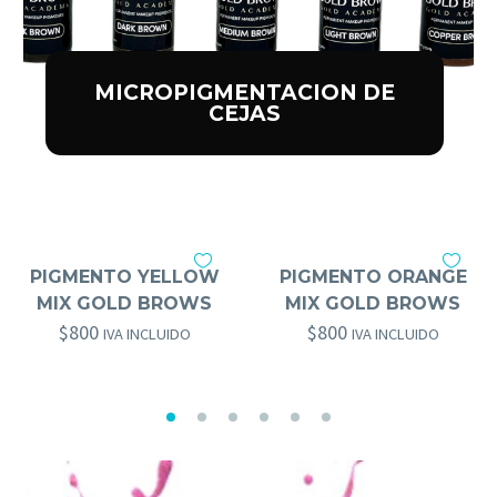
MICROPIGMENTACION DE
CEJAS
GOLD BROWS
,
PIGMENTOS GOLD BROWS
GOLD BROWS
,
PIGMENTOS GOLD BROWS
PIGMENTO YELLOW
PIGMENTO ORANGE
MIX GOLD BROWS
MIX GOLD BROWS
$
800
$
800
IVA INCLUIDO
IVA INCLUIDO