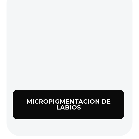
MICROPIGMENTACION DE
LABIOS