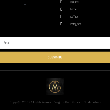
Facebook
Twitter
YouTube
Instagram
SUBSCRIBE
Copyright 2018 © All rights Reserved. Design by Gold Store and Gold academy