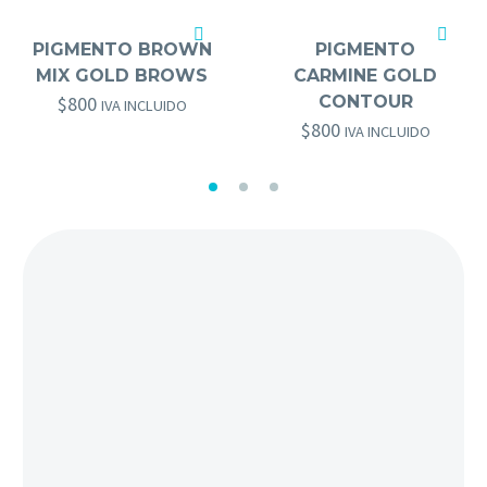
Gold Contour
,
PIGMENTOS GOLD CONTOUR LABIOS
Gold Contour
,
PIGMENTOS GOLD CONTOUR LABIOS
PIGMENTO BROWN
PIGMENTO
MIX GOLD BROWS
CARMINE GOLD
$
800
CONTOUR
IVA INCLUIDO
$
800
IVA INCLUIDO