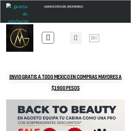
GARANTIA DE SATISFACCION, 100% DE REEMBOLSO
$
0
gold lashes
gold lashes
gold lashes
ENVIO GRATIS A TODO MEXICO EN COMPRAS MAYORES A
$1900 PESOS