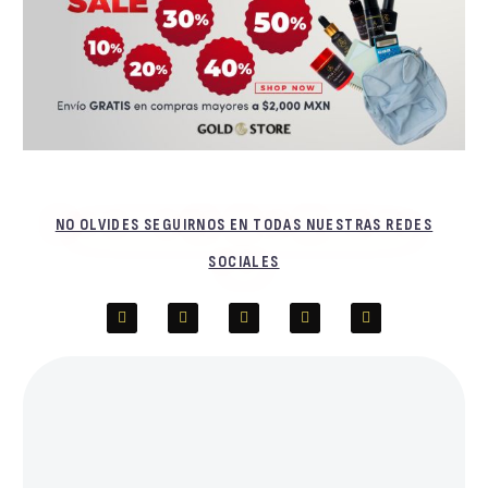
gold lashes
gold lashes
NO OLVIDES SEGUIRNOS EN TODAS NUESTRAS REDES
SOCIALES