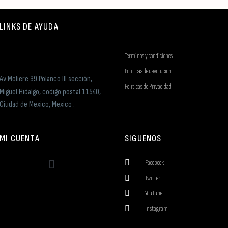
LINKS DE AYUDA
Terminos y condiciones
Politicas de devolucion
Av Moliere 39 Polanco III sección,
Politicas de Privacidad
Miguel Hidalgo, codigo postal 11540,
Ciudad de Mexico, Mexico .
MI CUENTA
SIGUENOS
Facebook
Twitter
YouTube
Instagram