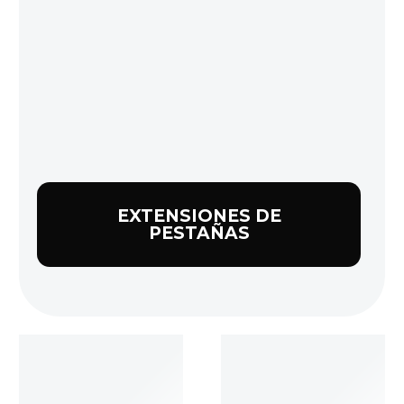
EXTENSIONES DE
PESTAÑAS