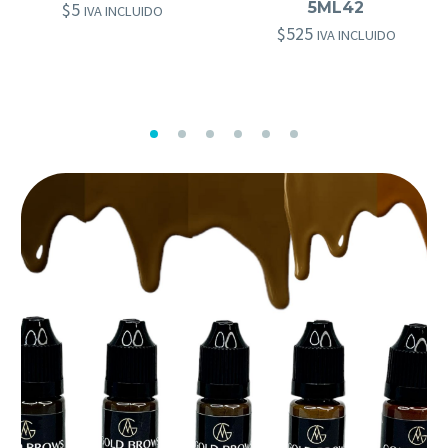
$
5
5ML42
IVA INCLUIDO
$
525
IVA INCLUIDO