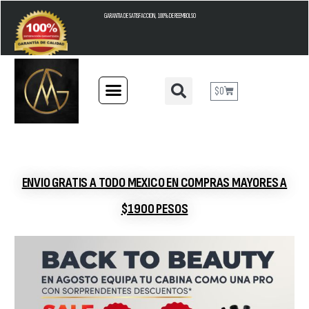
GARANTIA DE SATISFACCION, 100% DE REEMBOLSO
$
0
gold lashes
gold lashes
gold lashes
ENVIO GRATIS A TODO MEXICO EN COMPRAS MAYORES A
$1900 PESOS