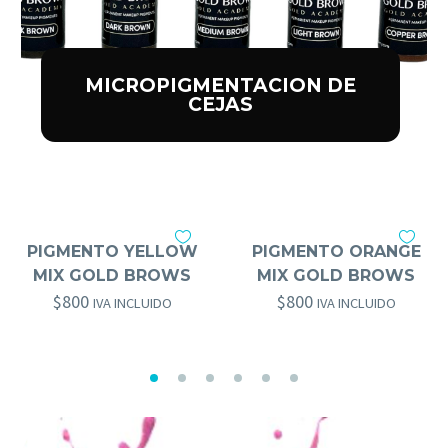
MICROPIGMENTACION DE
CEJAS
GOLD BROWS
,
PIGMENTOS GOLD BROWS
GOLD BROWS
,
PIGMENTOS GOLD BROWS
PIGMENTO YELLOW
PIGMENTO ORANGE
MIX GOLD BROWS
MIX GOLD BROWS
$
800
$
800
IVA INCLUIDO
IVA INCLUIDO