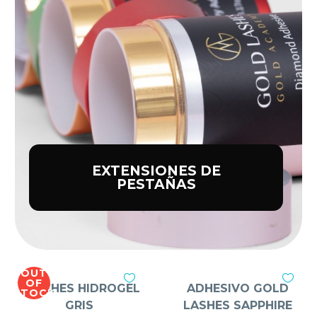
EXTENSIONES DE
PESTAÑAS
OUT
DESECHABLES
,
GOLD LASHES
ADHESIVOS GOLD LASHES
OF
PARCHES HIDROGEL
ADHESIVO GOLD
STOCK
GRIS
LASHES SAPPHIRE