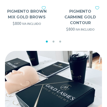
Gold Contour
,
PIGMENTOS GOLD CONTOUR LABIOS
Gold Contour
,
PIGMENTOS GOLD CONTOUR LABIOS
PIGMENTO BROWN
PIGMENTO
MIX GOLD BROWS
CARMINE GOLD
$
800
CONTOUR
IVA INCLUIDO
$
800
IVA INCLUIDO