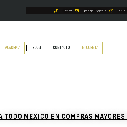
5542645779
goldstorepedidos@gmail.com
lun - sab 9
ACADEMIA
BLOG
CONTACTO
MI CUENTA
 A TODO MEXICO EN COMPRAS MAYORES 