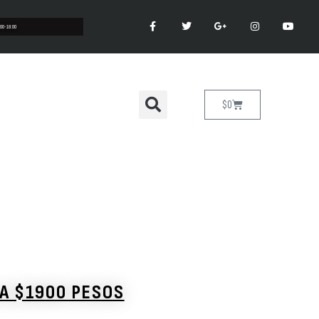
:00-18:00
$
0
A $1900 PESOS