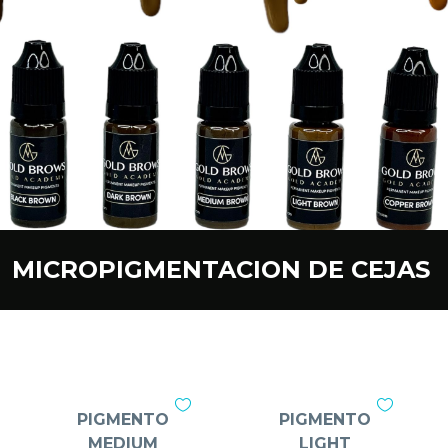
MICROPIGMENTACION DE CEJAS
GOLD BROWS
,
PIGMENTOS GOLD BROWS
GOLD BROWS
,
PIGMENTOS GOLD BROWS
PIGMENTO
PIGMENTO
MEDIUM
LIGHT