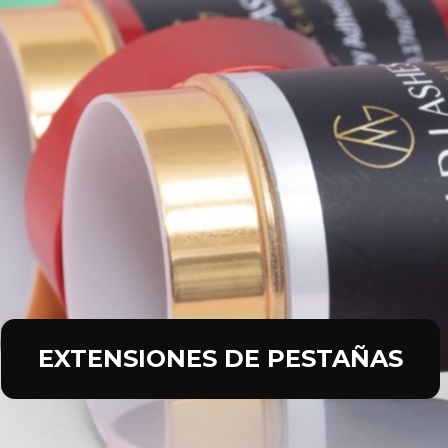
EXTENSIONES DE PESTAÑAS