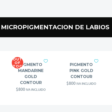
MICROPIGMENTACION DE LABIOS
OUT
Gold Contour
,
PIGMENTOS GOLD CONTOUR LABIOS
Gold Contour
,
PIGMENTOS GOLD CONTOUR LABIOS
OF
PIGMENTO
PIGMENTO
STOCK
MANDARINE
PINK GOLD
GOLD
CONTOUR
CONTOUR
$
800
IVA INCLUIDO
$
800
IVA INCLUIDO