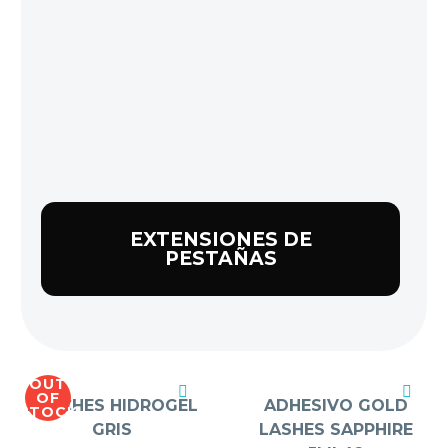
EXTENSIONES DE
PESTAÑAS
OUT
DESECHABLES
,
GOLD LASHES
ADHESIVOS GOLD LASHES
OF
PARCHES HIDROGEL
ADHESIVO GOLD
STOCK
GRIS
LASHES SAPPHIRE