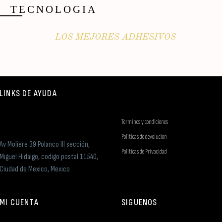
TECNOLOGIA
LOS MEJORES ADHESIVOS
LINKS DE AYUDA
Terminos y condiciones
Politicas de devolucion
Av Moliere 39 Polanco III sección,
Politicas de Privacidad
Miguel Hidalgo, codigo postal 11540,
Ciudad de Mexico, Mexico .
MI CUENTA
SIGUENOS