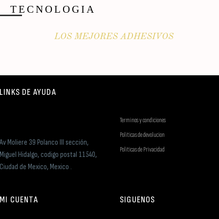
TECNOLOGIA
LOS MEJORES ADHESIVOS
LINKS DE AYUDA
Terminos y condiciones
Politicas de devolucion
Av Moliere 39 Polanco III sección,
Politicas de Privacidad
Miguel Hidalgo, codigo postal 11540,
Ciudad de Mexico, Mexico .
MI CUENTA
SIGUENOS