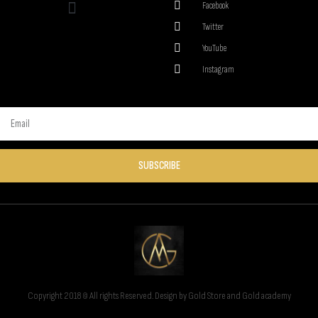
Facebook
Twitter
YouTube
Instagram
SUBSCRIBE
Copyright 2018 © All rights Reserved. Design by Gold Store and Gold academy