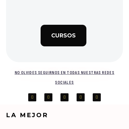
CURSOS
NO OLVIDES SEGUIRNOS EN TODAS NUESTRAS REDES
SOCIALES
LA MEJOR