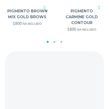
Gold Contour
,
PIGMENTOS GOLD CONTOUR LABIOS
Gold Contour
,
PIGMENTOS GOLD CONTOUR LABIOS
PIGMENTO BROWN
PIGMENTO
MIX GOLD BROWS
CARMINE GOLD
$
800
CONTOUR
IVA INCLUIDO
$
800
IVA INCLUIDO