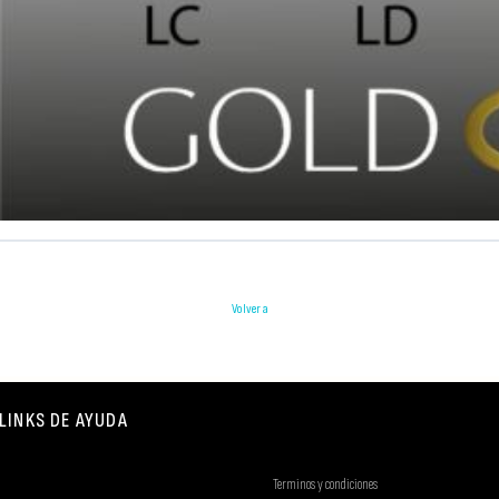
Volver a
LINKS DE AYUDA
Terminos y condiciones