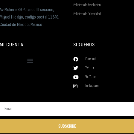
Politicas de devolucion
Av Moliere 39 Polanco III sección,
Politicas de Privacidad
Miguel Hidalgo, codigo postal 11540,
Ciudad de Mexico, Mexico .
MI CUENTA
SIGUENOS
Facebook
Twitter
YouTube
Instagram
SUBSCRIBE