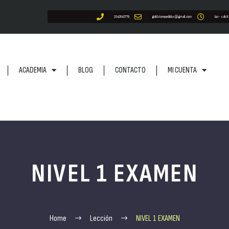
5542645779
goldstorepedidos@gmail.com
lun - sab 9
ACADEMIA
BLOG
CONTACTO
MI CUENTA
NIVEL 1 EXAMEN
Home
Lección
NIVEL 1 EXAMEN