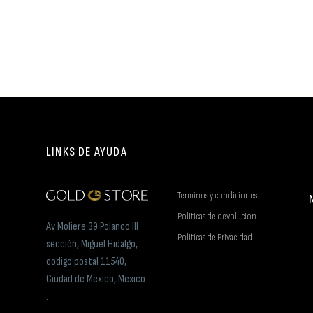
LINKS DE AYUDA
Terminos y condiciones
Politicas de devolucion
Av Moliere 39 Polanco III
Politicas de Privacidad
sección, Miguel Hidalgo,
codigo postal 11540,
Ciudad de Mexico, Mexico
.