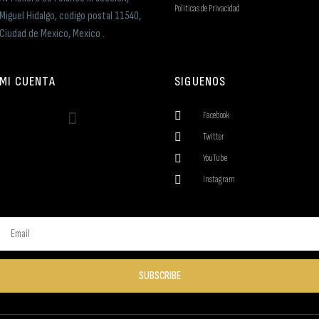
Politicas de Privacidad
Miguel Hidalgo, codigo postal 11540,
Ciudad de Mexico, Mexico .
MI CUENTA
SIGUENOS
Facebook
Twitter
YouTube
Instagram
SUBSCRIBE