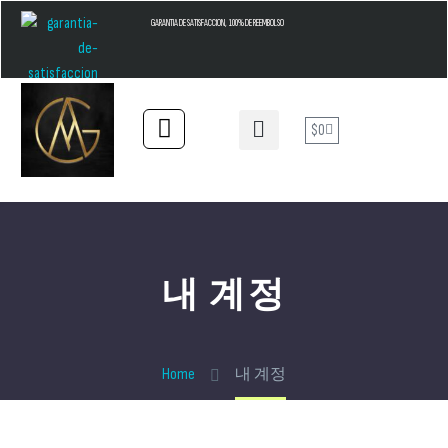
GARANTIA DE SATISFACCION, 100% DE REEMBOLSO
$
0
내 계정
Home
내 계정