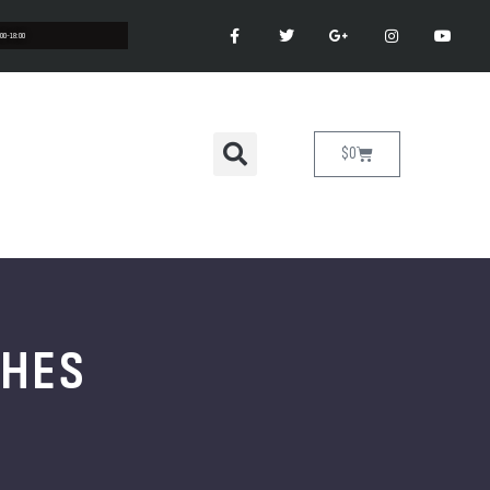
:00-18:00
$
0
SHES