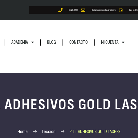
5542645779
goldstorepedidos@gmail.com
lun - sab 9
ACADEMIA
BLOG
CONTACTO
MI CUENTA
1 ADHESIVOS GOLD LA
Home
Lección
2.11 ADHESIVOS GOLD LASHES