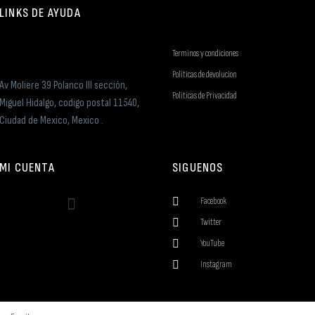
LINKS DE AYUDA
Terminos y condiciones
Politicas de devolucion
Av Moliere 39 Polanco III sección,
Politicas de Privacidad
Miguel Hidalgo, codigo postal 11540,
Ciudad de Mexico, Mexico .
MI CUENTA
SIGUENOS
Facebook
Twitter
YouTube
Instagram