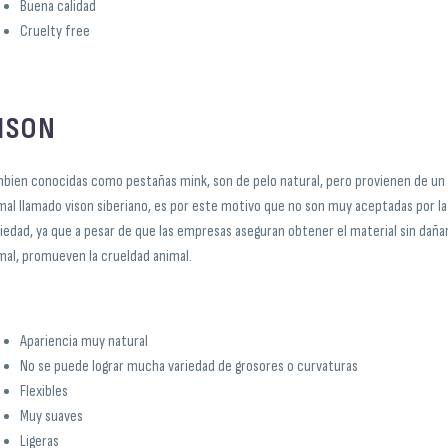
Buena calidad
Cruelty free
ISON
bien conocidas como pestañas mink, son de pelo natural, pero provienen de un
mal llamado vison siberiano, es por este motivo que no son muy aceptadas por la
iedad, ya que a pesar de que las empresas aseguran obtener el material sin dañar
mal, promueven la crueldad animal.
Apariencia muy natural
No se puede lograr mucha variedad de grosores o curvaturas
Flexibles
Muy suaves
Ligeras