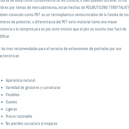
 fibras de seda como comunmente se les conoce, o bien pueden obtener otros
bres por temas de mercadotecnia, estan hechas de POLIBUTILENO TEREFTALAT
bien conocido como PBT es un termoplastico semicristalino de la familia de los
imeros de poliester, a diferentecia del PET este material tiene una mayor
istencia a la tempretuara es por este motivo que el pbt es mucho mas facil de
ificar
 las mas recomendadas para el servicio de extensiones de pestañas por sus
acteristicas:
Apariencia natural
Variedad de grosores y curvaturas
Flexibles
Suaves
Ligeras
Precio razonable
No pierden curvatura al mojarse