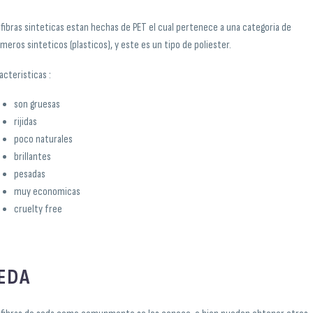
 fibras sinteticas estan hechas de PET el cual pertenece a una categoria de
imeros sinteticos (plasticos), y este es un tipo de poliester.
acteristicas :
son gruesas
rijidas
poco naturales
brillantes
pesadas
muy economicas
cruelty free
EDA