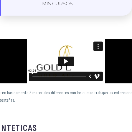
MIS CURSOS
sten basicamente 3 materiales diferentes con los que se trabajan las extension
pestañas.
INTETICAS