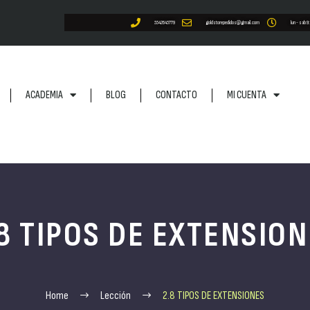
5542645779
goldstorepedidos@gmail.com
lun - sab 9
ACADEMIA
BLOG
CONTACTO
MI CUENTA
8 TIPOS DE EXTENSIO
Home
Lección
2.8 TIPOS DE EXTENSIONES