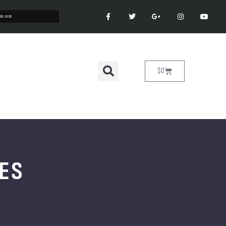
:00-18:00
$
0
NES