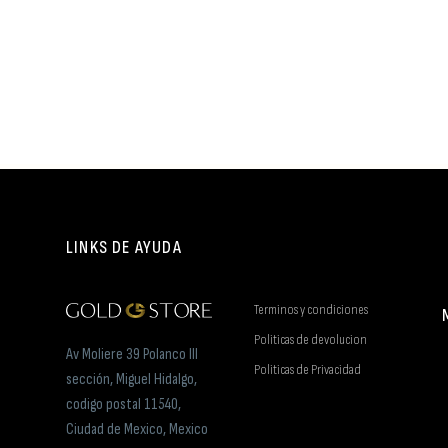
LINKS DE AYUDA
Terminos y condiciones
Politicas de devolucion
Av Moliere 39 Polanco III
Politicas de Privacidad
sección, Miguel Hidalgo,
codigo postal 11540,
Ciudad de Mexico, Mexico