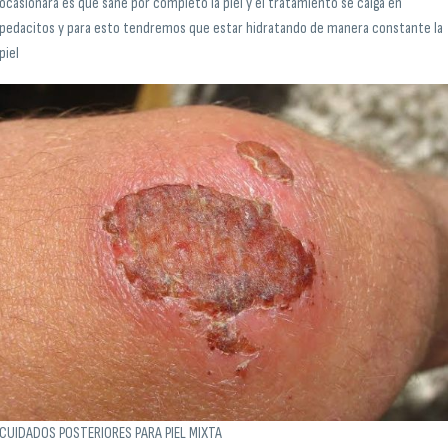
ocasionara es que sane por completo la piel y el tratamiento se caiga en
pedacitos y para esto tendremos que estar hidratando de manera constante la
piel
CUIDADOS POSTERIORES PARA PIEL MIXTA