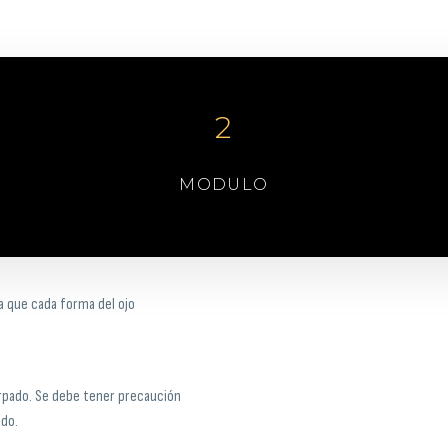
2
MODULO
a que cada forma del ojo
parpado. Se debe tener precaución
ado.