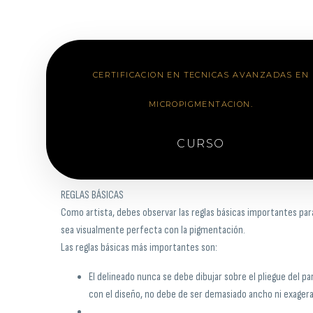
CERTIFICACION EN TECNICAS AVANZADAS EN
MICROPIGMENTACION.
CURSO
REGLAS BÁSICAS
Como artista, debes observar las reglas básicas importantes par
sea visualmente perfecta con la pigmentación.
Las reglas básicas más importantes son:
El delineado nunca se debe dibujar sobre el pliegue del 
con el diseño, no debe de ser demasiado ancho ni exager