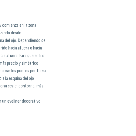
 y comienza en la zona
pezando desde
uina del ojo. Dependiendo de
rrido hacia afuera o hacia
cia afuera. Para que el final
más precio y simétrico
marcar los puntos por fuera
ia la esquina del ojo
ecisa sea el contorno, más
n un eyeliner decorativo