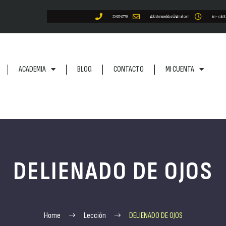
5542645779
goldstorepedidos@gmail.com
lun - sab 9
ACADEMIA
BLOG
CONTACTO
MI CUENTA
DELIENADO DE OJOS
Home
Lección
DELIENADO DE OJOS