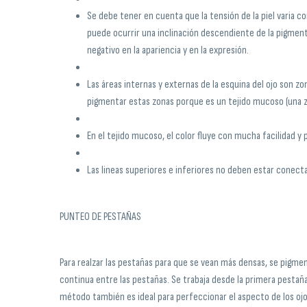
Se debe tener en cuenta que la tensión de la piel varia co
puede ocurrir una inclinación descendiente de la pigmen
negativo en la apariencia y en la expresión.
Las áreas internas y externas de la esquina del ojo son z
pigmentar estas zonas porque es un tejido mucoso (una zo
En el tejido mucoso, el color fluye con mucha facilidad y 
Las lineas superiores e inferiores no deben estar conectad
PUNTEO DE PESTAÑAS
Para realzar las pestañas para que se vean más densas, se pigmen
continua entre las pestañas. Se trabaja desde la primera pestaña
método también es ideal para perfeccionar el aspecto de los oj