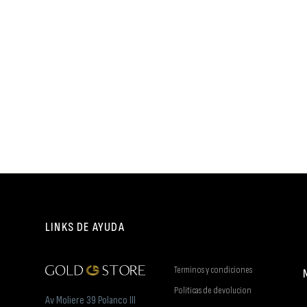
LINKS DE AYUDA
Terminos y condiciones
Politicas de devolucion
Av Moliere 39 Polanco III