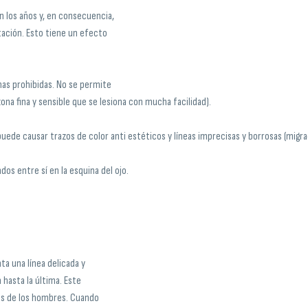
n los años y, en consecuencia,
tación. Esto tiene un efecto
onas prohibidas. No se permite
na fina y sensible que se lesiona con mucha facilidad).
puede causar trazos de color anti estéticos y líneas imprecisas y borrosas (migra
os entre sí en la esquina del ojo.
ta una línea delicada y
 hasta la última. Este
os de los hombres. Cuando