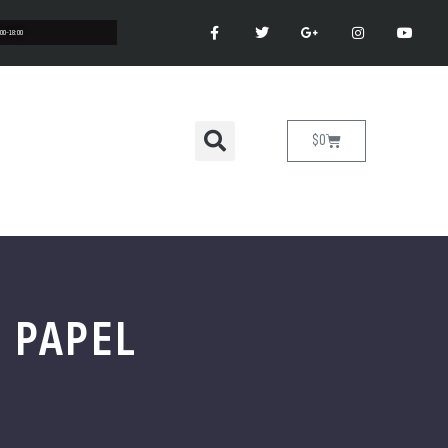
:00-18:00
$
0
N PAPEL