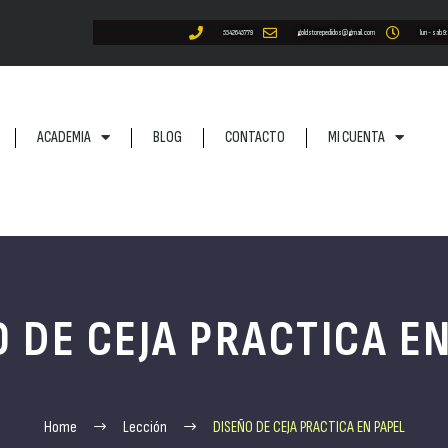
5542645779
goldstorepedidos@gmail.com
lun - sab 9
ACADEMIA
BLOG
CONTACTO
MI CUENTA
 DE CEJA PRACTICA E
Home
Lección
DISEÑO DE CEJA PRACTICA EN PAPEL