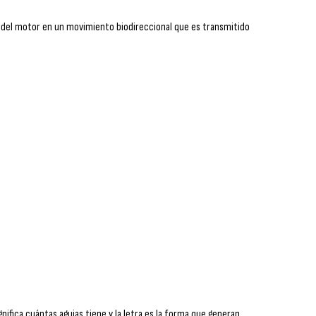
ón del motor en un movimiento biodireccional que es transmitido
fica cuántas agujas tiene y la letra es la forma que generan.