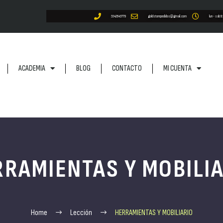
5542645779
goldstorepedidos@gmail.com
lun - sab 9
ACADEMIA
BLOG
CONTACTO
MI CUENTA
RAMIENTAS Y MOBILI
Home
Lección
HERRAMIENTAS Y MOBILIARIO