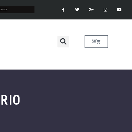
:00-18:00
$
0
ARIO