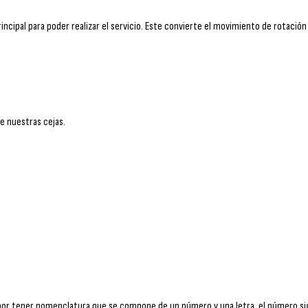
incipal para poder realizar el servicio. Este convierte el movimiento de rotaci
e nuestras cejas.
or tener nomenclatura que se compone de un número y una letra, el número signi