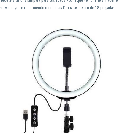
Necesitarás una lámpara para tus fotos y para que te ilumine al hacer el
servicio, yo te recomiendo mucho las lámparas de aro de 18 pulgadas