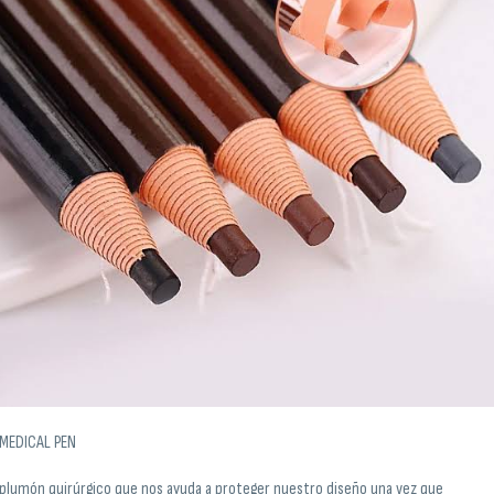
MEDICAL PEN
plumón quirúrgico que nos ayuda a proteger nuestro diseño una vez que