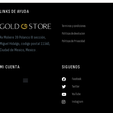
LINKS DE AYUDA
Terminos y condiciones
Politicas de devolucion
Av Moliere 39 Polanco III sección,
Politicas de Privacidad
Miguel Hidalgo, codigo postal 11540,
Ciudad de Mexico, Mexico .
MI CUENTA
SIGUENOS
Facebook
Twitter
YouTube
Instagram