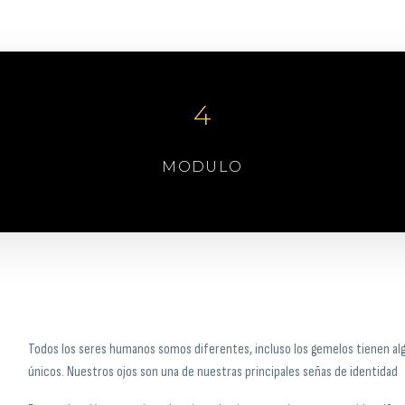
S
4
MODULO
Todos los seres humanos somos diferentes, incluso los gemelos tienen algú
únicos. Nuestros ojos son una de nuestras principales señas de identidad