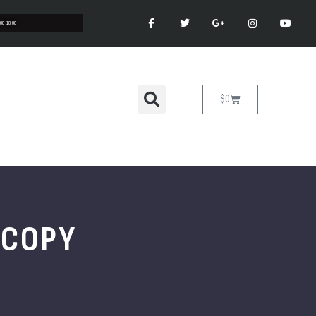
:00-18:00
$
0
 COPY