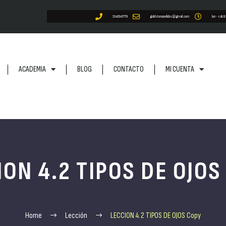
5542645779
goldstorepedidos@gmail.com
lun - sab 9
ACADEMIA
BLOG
CONTACTO
MI CUENTA
ION 4.2 TIPOS DE OJOS
Home
Lección
LECCION 4.2 TIPOS DE OJOS Copy