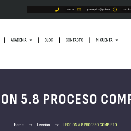
5542645779
goldstorepedidos@gmail.com
lun - sab 9
ACADEMIA
BLOG
CONTACTO
MI CUENTA
ION 5.8 PROCESO COM
Home
Lección
LECCION 5.8 PROCESO COMPLETO