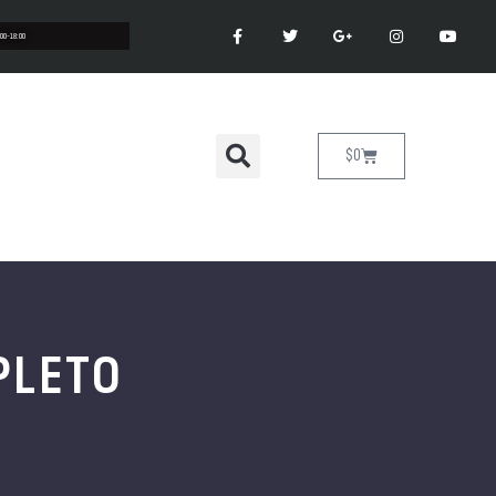
:00-18:00
$
0
PLETO