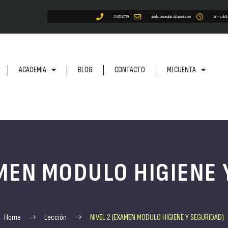
5542645779
goldstorepedidos@gmail.com
lun - sab 9
ACADEMIA
BLOG
CONTACTO
MI CUENTA
AMEN MODULO HIGIENE 
Home
Lección
NIVEL 2 (EXAMEN MODULO HIGIENE Y SEGURIDAD)