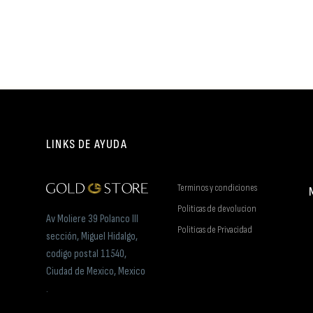
LINKS DE AYUDA
Terminos y condiciones
Politicas de devolucion
Av Moliere 39 Polanco III
Politicas de Privacidad
sección, Miguel Hidalgo,
codigo postal 11540,
Ciudad de Mexico, Mexico
.