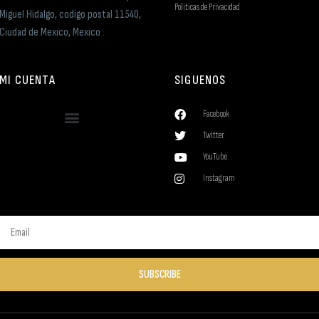
Politicas de Privacidad
Miguel Hidalgo, codigo postal 11540,
Ciudad de Mexico, Mexico .
MI CUENTA
SIGUENOS
Facebook
Twitter
YouTube
Instagram
SUBSCRIBE