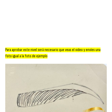
Para aprobar este nivel será necesario que veas el video y envíes una
foto igual a la foto de ejemplo