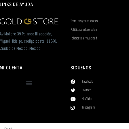
LINKS DE AYUDA
Terminos y condiciones
Politicas de devolucion
Av Moliere 39 Polanco III sección,
Politicas de Privacidad
Miguel Hidalgo, codigo postal 11540,
Ciudad de Mexico, Mexico .
MI CUENTA
SIGUENOS
Facebook
Twitter
YouTube
Instagram