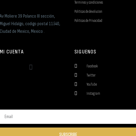
Terminos y condiciones
Politicas de devolucion
Av Moliere 39 Polanco III sección,
Politicas de Privacidad
Miguel Hidalgo, codigo postal 11540,
Ciudad de Mexico, Mexico .
MI CUENTA
SIGUENOS
Facebook
Twitter
YouTube
Instagram
SUBSCRIBE