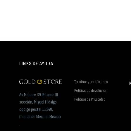
LINKS DE AYUDA
Terminos y condiciones
Politicas de devolucion
Av Moliere 39 Polanco III
Politicas de Privacidad
sección, Miguel Hidalgo,
codigo postal 11540,
Ciudad de Mexico, Mexico
.