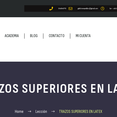
5542645779
goldstorepedidos@gmail.com
lun - sab 9
ACADEMIA
BLOG
CONTACTO
MI CUENTA
ZOS SUPERIORES EN L
Home
Lección
TRAZOS SUPERIORES EN LATEX