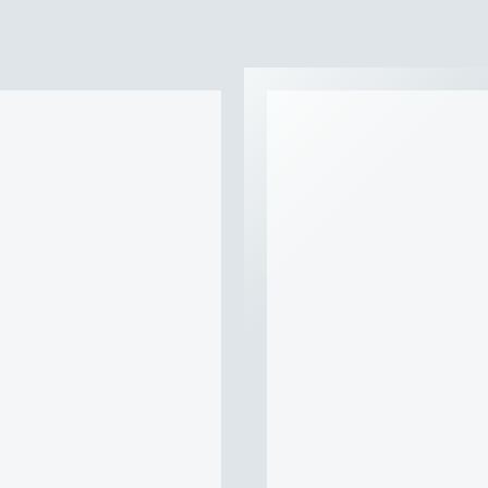
SIONES DE
MICROBRUSH
$
53
IVA INCLUIDO
Add To Cart