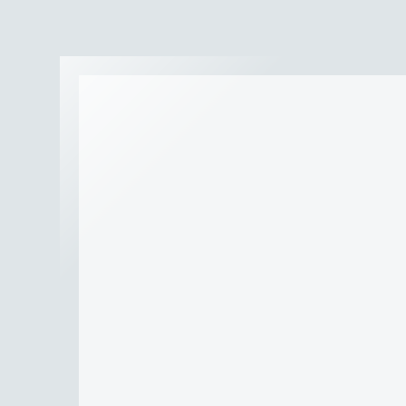
NANOMISTER PARA EXTEN
PESTAÑAS
$
180
IVA INCLUIDO