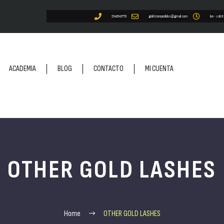
5542645779
goldstorepedidos@gmail.com
lun - sab 9
ACADEMIA
BLOG
CONTACTO
MI CUENTA
OTHER GOLD LASHES
Home
OTHER GOLD LASHES