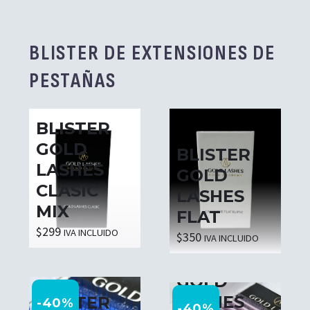
BLISTER DE EXTENSIONES DE
PESTAÑAS
BLISTER
GOLD
BLISTER
LASHES
GOLD
CLASIC
LASHES
MIX
FLAT
$
299
IVA INCLUIDO
$
350
IVA INCLUIDO
BLISTER
GOLD
LASHES
BLISTER
-40%
-40%