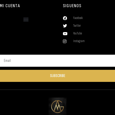
MI CUENTA
SIGUENOS
Facebook
Twitter
YouTube
Instagram
SUBSCRIBE