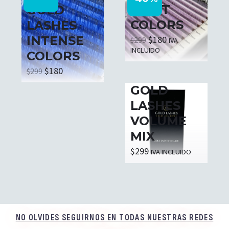
LIGHT
GOLD
COLORS
LASHES
INTENSE
$
180
$
299
IVA
INCLUIDO
COLORS
$
180
$
299
BLISTER
GOLD
LASHES
VOLUME
MIX
$
299
IVA INCLUIDO
NO OLVIDES SEGUIRNOS EN TODAS NUESTRAS REDES