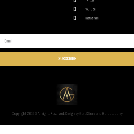
Twitter
YouTube
Instagram
SUBSCRIBE
Copyright 2018 © All rights Reserved. Design by Gold Store and Gold academy