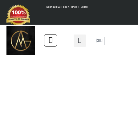
GARANTIA DE SATISFACCION, 100% DE REEMBOLSO
$
0
PIGMENTOS
GOLD CONTOUR