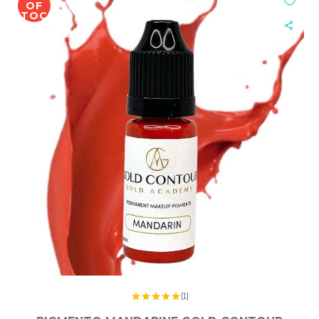
OF
STOCK
(1)
Valorado
Gold Contour
,
PIGMENTOS GOLD CONTOUR LABIOS
con
5.00