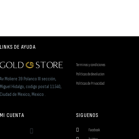
LINKS DE AYUDA
Terminos y condiciones
Politicas de devolucion
Av Moliere 39 Polanco III sección,
Politicas de Privacidad
Miguel Hidalgo, codigo postal 11540,
Ciudad de Mexico, Mexico .
MI CUENTA
SIGUENOS
Facebook