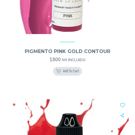
Gold Contour
,
PIGMENTOS GOLD CONTOUR LABIOS
PIGMENTO PINK GOLD CONTOUR
$
800
IVA INCLUIDO
Add To Cart