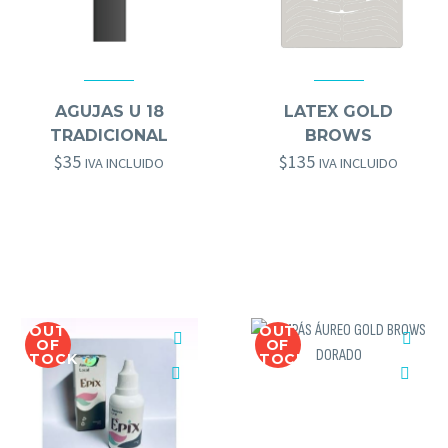
GOLD BROWS
,
HERRAMIENTAS GOLD BROWS
,
OTROS GOLD BROWS
HERRAMIENTAS GOLD BROWS
,
OTRO
AGUJAS U 18
LATEX GOLD
TRADICIONAL
BROWS
$
35
$
135
IVA INCLUIDO
IVA INCLUIDO
OUT
OUT
OF
OF
STOCK
STOCK