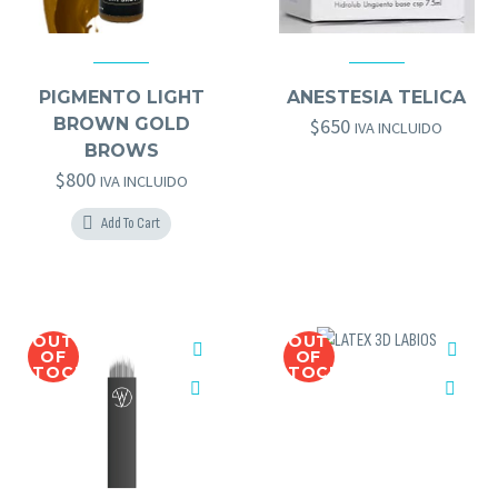
GOLD BROWS
,
PIGMENTOS GOLD BROWS
ACCESORIOS MICRO
,
HERRAMIENTAS GOLD BROWS
PIGMENTO LIGHT
ANESTESIA TELICA
BROWN GOLD
$
650
IVA INCLUIDO
BROWS
$
800
IVA INCLUIDO
Add To Cart
OUT
OUT
OF
OF
STOCK
STOCK