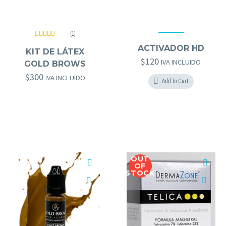
(1)
hd brows
,
KITS
,
OTROS GOLD BROWS
Valorado
GOLD BROWS
,
HERRAMIENTAS GOLD BROWS
ACTIVADOR HD
con
5.00
de
KIT DE LÁTEX
5
$
120
IVA INCLUIDO
GOLD BROWS
$
300
IVA INCLUIDO
Add To Cart
OUT
OF
STOCK