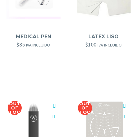
ACCESORIOS MICRO
,
HERRAMIENTAS GOLD BROWS
GOLD BROWS
,
HERRAMIENTAS GOLD BROWS
MEDICAL PEN
LATEX LISO
$
85
$
100
IVA INCLUIDO
IVA INCLUIDO
OUT
OUT
OF
OF
STOCK
STOCK