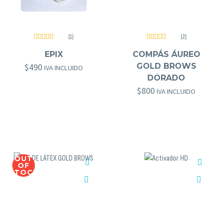
(1)
(2)
Valorado
Valorado
GOLD BROWS
,
OTROS GOLD BROWS
GOLD BROWS
,
HERRAMIENTAS GOLD BROWS
con
5.00
de
con
5.00
de
EPIX
COMPÁS ÁUREO
5
5
$
490
GOLD BROWS
IVA INCLUIDO
DORADO
$
800
IVA INCLUIDO
OUT
OF
STOCK