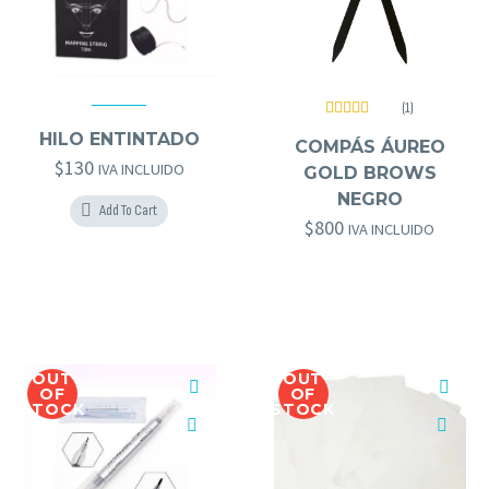
(1)
ACCESORIOS MICRO
,
DESECHABLES
,
HERRAMIENTAS GOLD BROWS
Valorado
GOLD BROWS
,
HERRAMIENTAS GOLD BROWS
HILO ENTINTADO
con
5.00
de
COMPÁS ÁUREO
5
$
130
IVA INCLUIDO
GOLD BROWS
NEGRO
Add To Cart
$
800
IVA INCLUIDO
OUT
OUT
OF
OF
STOCK
STOCK