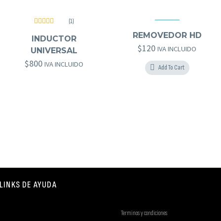
(1)
hd brows
,
KITS
,
OTROS GOLD BROWS
Valorado
GOLD BROWS
,
HERRAMIENTAS GOLD BROWS
REMOVEDOR HD
con
5.00
de
INDUCTOR
5
$
120
IVA INCLUIDO
UNIVERSAL
$
800
IVA INCLUIDO
Add To Cart
LINKS DE AYUDA
Terminos y condiciones