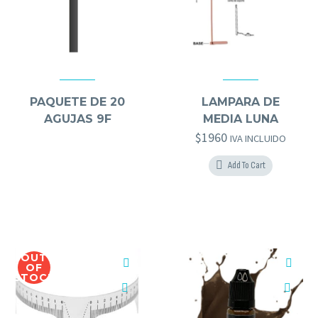
AGUJAS GOLD BROWS
,
GOLD BROWS
ACCESORIOS MICRO
,
HERRAMIENTAS GOLD BROWS
PAQUETE DE 20
LAMPARA DE
AGUJAS 9F
MEDIA LUNA
$
1960
IVA INCLUIDO
Add To Cart
OUT
OF
STOCK