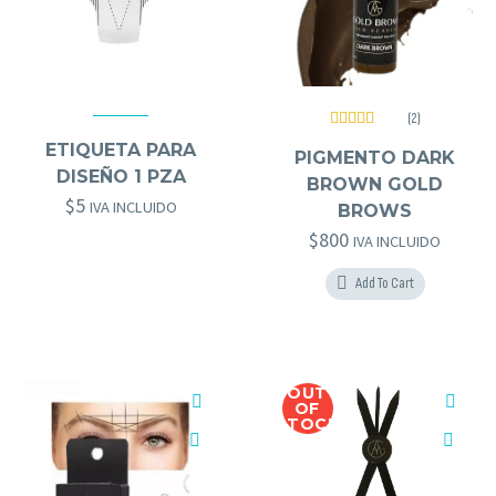
(2)
ACCESORIOS MICRO
,
DESECHABLES
,
HERRAMIENTAS GOLD BROWS
Valorado
GOLD BROWS
,
KITS
,
PIGMENTOS GOLD BROWS
ETIQUETA PARA
con
5.00
de
PIGMENTO DARK
5
DISEÑO 1 PZA
BROWN GOLD
$
5
IVA INCLUIDO
BROWS
$
800
IVA INCLUIDO
Add To Cart
OUT
OF
STOCK