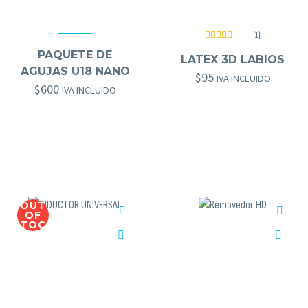
(1)
AGUJAS GOLD BROWS
,
GOLD BROWS
Valorado
GOLD BROWS
,
HERRAMIENTAS GOLD BROWS
PAQUETE DE
con
5.00
de
LATEX 3D LABIOS
5
AGUJAS U18 NANO
$
95
IVA INCLUIDO
$
600
IVA INCLUIDO
OUT
OF
STOCK