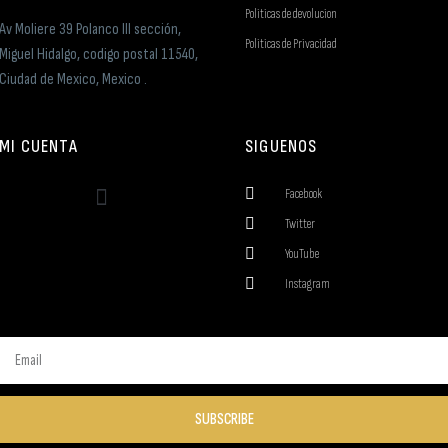
Politicas de devolucion
Av Moliere 39 Polanco III sección,
Politicas de Privacidad
Miguel Hidalgo, codigo postal 11540,
Ciudad de Mexico, Mexico .
MI CUENTA
SIGUENOS
Facebook
Twitter
YouTube
Instagram
SUBSCRIBE