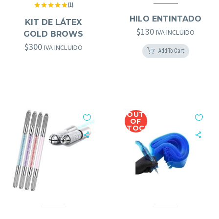
(1)
ACCESORIOS MICRO
,
DESECHABLES
Valorado
GOLD BROWS
,
HERRAMIENTAS GOLD BROWS
HILO ENTINTADO
con
5.00
KIT DE LÁTEX
de 5
$
130
IVA INCLUIDO
GOLD BROWS
$
300
IVA INCLUIDO
Add To Cart
OUT
OF
STOCK
ACCESORIOS MICRO
,
KITS
ACCESORIOS MICRO
,
DESECHABLES