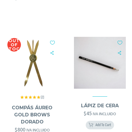
OUT
OF
STOCK
(2)
GOLD BROWS
,
HERRAMIENTAS GOLD BROWS
Valorado
GOLD BROWS
,
HERRAMIENTAS GOLD BROWS
,
OTROS GOLD BROWS
LÁPIZ DE CERA
con
5.00
COMPÁS ÁUREO
de 5
$
45
IVA INCLUIDO
GOLD BROWS
DORADO
Add To Cart
$
800
IVA INCLUIDO