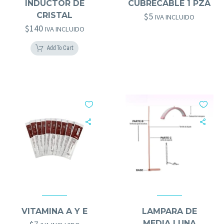
INDUCTOR DE
CUBRECABLE 1 PZA
CRISTAL
$
5
IVA INCLUIDO
$
140
IVA INCLUIDO
Add To Cart
DESECHABLES
,
GOLD BROWS
,
HERRAMIENTAS GOLD BROWS
ACCESORIOS MICRO
,
HERRAMIENTAS GOLD BROWS
VITAMINA A Y E
LAMPARA DE
MEDIA LUNA