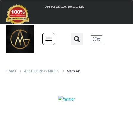
GARANTIA DE SATISFACCION, 100% DE REEMBOLSO
$
0
Home
ACCESORIOS MICRO
Varnier