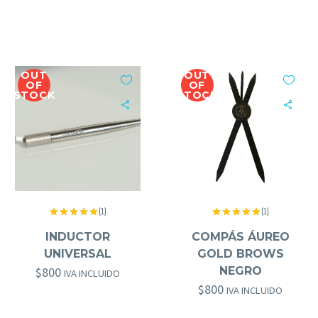
OUT
OUT
OF
OF
STOCK
STOCK
(1)
(1)
Valorado
Valorado
GOLD BROWS
,
HERRAMIENTAS GOLD BROWS
GOLD BROWS
,
HERRAMIENTAS GOLD BROWS
con
5.00
con
5.00
INDUCTOR
COMPÁS ÁUREO
de 5
de 5
UNIVERSAL
GOLD BROWS
$
800
NEGRO
IVA INCLUIDO
$
800
IVA INCLUIDO