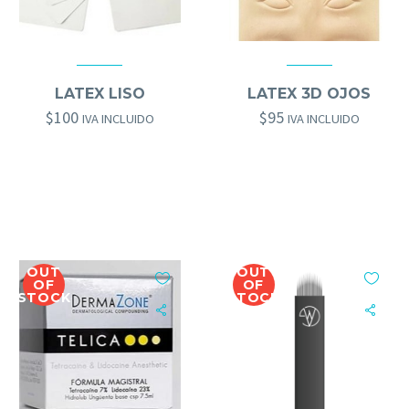
GOLD BROWS
,
HERRAMIENTAS GOLD BROWS
GOLD BROWS
,
OTROS GOLD BROWS
,
HERRAMIENTAS GOLD BROWS
LATEX LISO
LATEX 3D OJOS
$
100
$
95
IVA INCLUIDO
IVA INCLUIDO
OUT
OUT
OF
OF
STOCK
STOCK