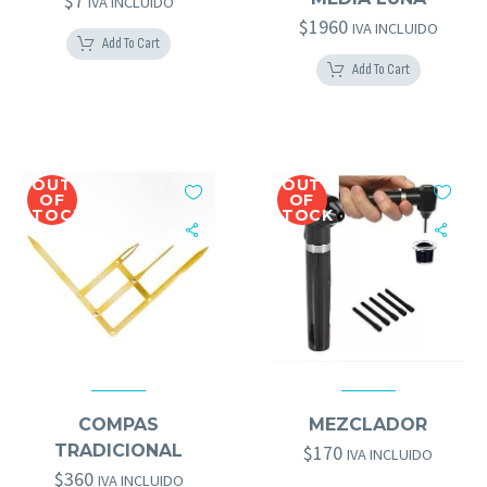
$
7
IVA INCLUIDO
$
1960
IVA INCLUIDO
Add To Cart
Add To Cart
OUT
OUT
OF
OF
STOCK
STOCK
ACCESORIOS MICRO
,
HERRAMIENTAS GOLD BROWS
ACCESORIOS MICRO
,
KITS
,
HERRAMIENTAS GOLD BROWS
COMPAS
MEZCLADOR
TRADICIONAL
$
170
IVA INCLUIDO
$
360
IVA INCLUIDO