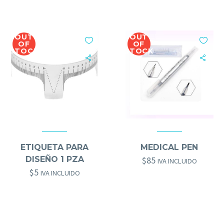
OUT
OUT
OF
OF
STOCK
STOCK
ACCESORIOS MICRO
,
DESECHABLES
,
HERRAMIENTAS GOLD BROWS
ACCESORIOS MICRO
,
HERRAMIENTAS GOLD BROWS
ETIQUETA PARA
MEDICAL PEN
DISEÑO 1 PZA
$
85
IVA INCLUIDO
$
5
IVA INCLUIDO