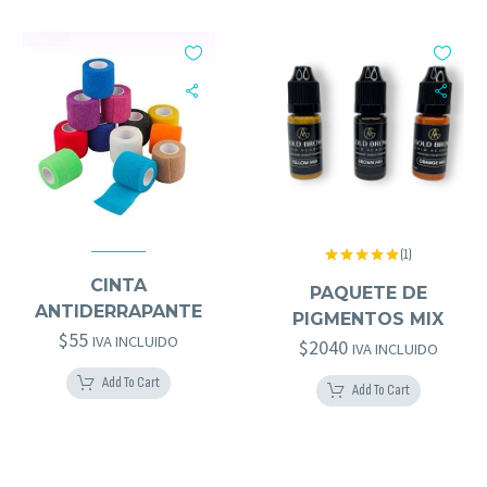
(1)
ACCESORIOS MICRO
,
DESECHABLES
Valorado
GOLD BROWS
,
HERRAMIENTAS GOLD BROWS
CINTA
con
5.00
PAQUETE DE
de 5
ANTIDERRAPANTE
PIGMENTOS MIX
$
55
IVA INCLUIDO
$
2040
IVA INCLUIDO
Add To Cart
Add To Cart